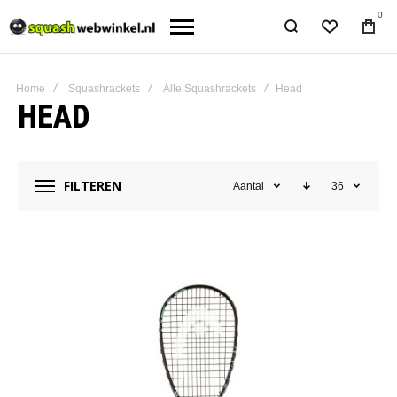
0
Home
Squashrackets
Alle Squashrackets
Head
HEAD
FILTEREN
Aantal
36