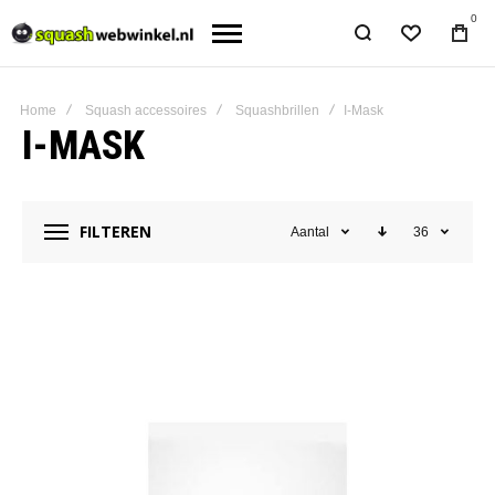
0
Home
Squash accessoires
Squashbrillen
I-Mask
I-MASK
FILTEREN
Aantal
36