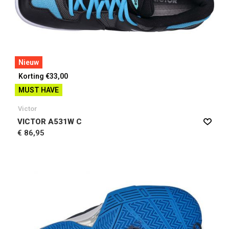
Nieuw
Korting €33,00
MUST HAVE
Victor
VICTOR A531W C
€ 86,95