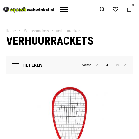
0
Home
Squashrackets
Verhuurrackets
VERHUURRACKETS
FILTEREN
Aantal
36