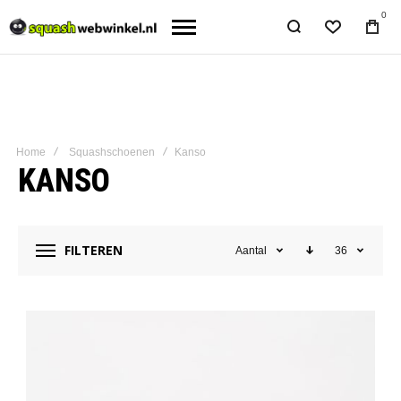
0
Home
Squashschoenen
Kanso
KANSO
FILTEREN
Aantal
36