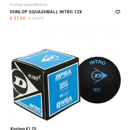
Dunlop squashballen
DUNLOP SQUASHBALL INTRO 12X
€ 37,50
€ 60,00
Korting €1,25