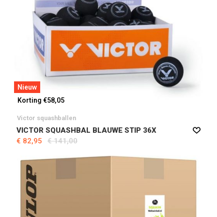
Nieuw
Korting €58,05
Victor squashballen
VICTOR SQUASHBAL BLAUWE STIP 36X
€ 82,95
€ 141,00