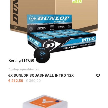
Korting €147,50
Dunlop squashballen
6X DUNLOP SQUASHBALL INTRO 12X
€ 212,50
€ 360,00