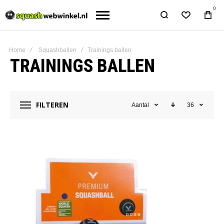
0
Home
Squashballen
Trainings ballen
TRAININGS BALLEN
FILTEREN
Aantal
36