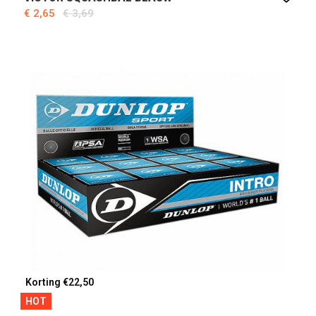
€ 2,65
€ 3,69
Korting €22,50
HOT