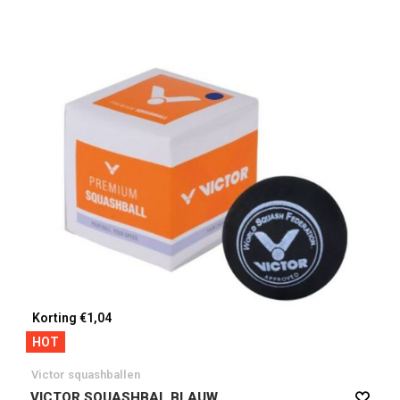
Korting €1,04
HOT
Victor squashballen
VICTOR SQUASHBAL BLAUW