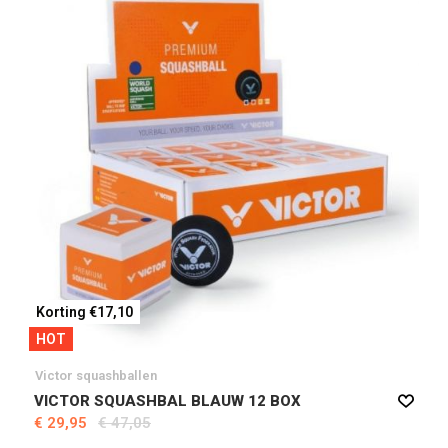
Korting €17,10
HOT
Victor squashballen
VICTOR SQUASHBAL BLAUW 12 BOX
€ 29,95
€ 47,05