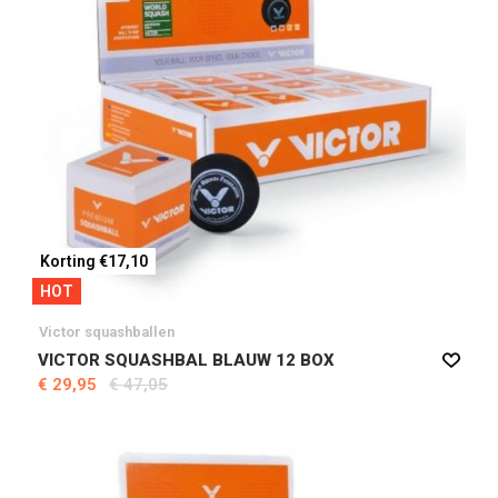
Korting €17,10
HOT
Victor squashballen
VICTOR SQUASHBAL BLAUW 12 BOX
€ 29,95
€ 47,05