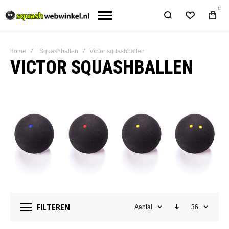
0
Home
Squashballen
Victor squashballen
VICTOR SQUASHBALLEN
FILTEREN
Aantal
36