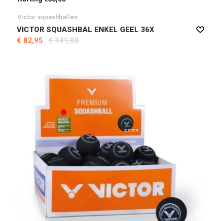
Victor squashballen
VICTOR SQUASHBAL ENKEL GEEL 36X
€ 82,95
€ 141,00