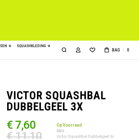
SEN
SQUASHKLEDING
BAG
0
ACCOUNT
VICTOR SQUASHBAL
DUBBELGEEL 3X
€ 7,60
Op Voorraad
SKU
€ 11,10
Victor Squashbal Dubbelgeel 3x