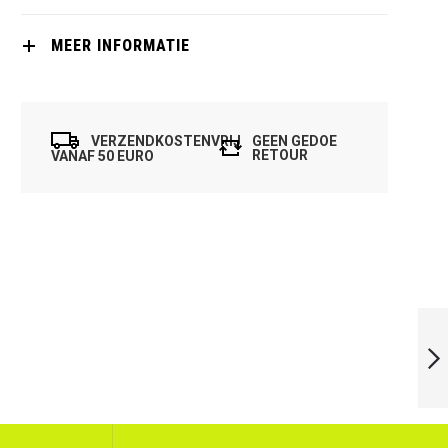
MEER INFORMATIE
VERZENDKOSTENVRIJ
GEEN GEDOE
RETOUR
VANAF 50 EURO
DUNLOP
SQUASHBALL PRO
(3 IN TUBE)
VOLGENDE