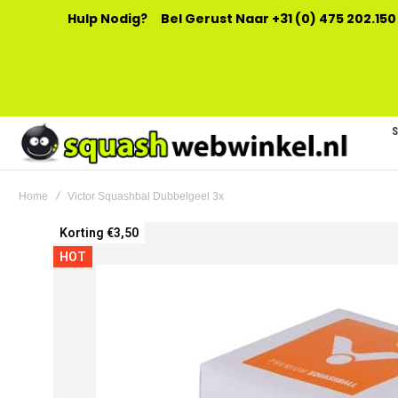
Hulp Nodig?
Bel Gerust Naar +31 (0) 475 202.150
Home
Victor Squashbal Dubbelgeel 3x
Ga
Korting €3,50
naar
HOT
het
einde
van
de
afbeeldingen-
gallerij