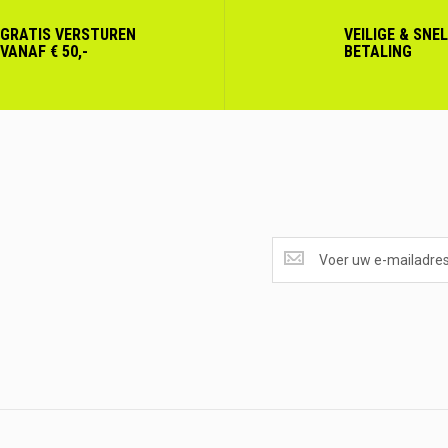
GRATIS VERSTUREN
VEILIGE & SNE
VANAF € 50,-
BETALING
SUPERAANBIEDINGEN
ONTVANGEN?
<br>SCHRIJF
JE
IN.....