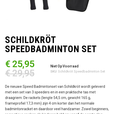
Ga
naar
het
SCHILDKRÖT
begin
van
SPEEDBADMINTON SET
de
afbeeldingen-
gallerij
€ 25,95
Niet Op Voorraad
€ 29,95
SKU
Schildkröt Speedbadminton Set
De nieuwe Speed Badmintonset van Schildkröt wordt geleverd
met een set van 3 speeders en in een praktische tas met
draagriem. De rackets (lengte 54,5 cm, gewicht 165 g,
frameprofiel 17,3 mm) zijn 4 cm korter dan het normale
badmintonracket en daardoor veel handzamer. Zowel beginners,