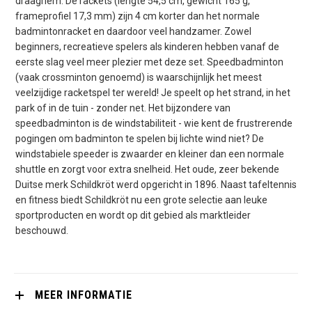
draagriem. De rackets (lengte 54,5 cm, gewicht 165 g,
frameprofiel 17,3 mm) zijn 4 cm korter dan het normale
badmintonracket en daardoor veel handzamer. Zowel
beginners, recreatieve spelers als kinderen hebben vanaf de
eerste slag veel meer plezier met deze set. Speedbadminton
(vaak crossminton genoemd) is waarschijnlijk het meest
veelzijdige racketspel ter wereld! Je speelt op het strand, in het
park of in de tuin - zonder net. Het bijzondere van
speedbadminton is de windstabiliteit - wie kent de frustrerende
pogingen om badminton te spelen bij lichte wind niet? De
windstabiele speeder is zwaarder en kleiner dan een normale
shuttle en zorgt voor extra snelheid. Het oude, zeer bekende
Duitse merk Schildkröt werd opgericht in 1896. Naast tafeltennis
en fitness biedt Schildkröt nu een grote selectie aan leuke
sportproducten en wordt op dit gebied als marktleider
beschouwd.
MEER INFORMATIE