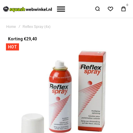
0
Home
Reflex Spray (4x)
Ga
Korting €29,40
naar
HOT
het
einde
van
de
afbeeldingen-
gallerij