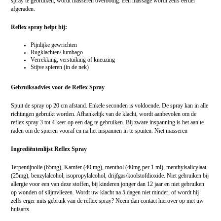
spray te gebruiken, wordt masseren overbodig. Een massage wordt zelfs eerder
afgeraden.
Reflex spray helpt bij:
Pijnlijke gewrichten
Rugklachten/ lumbago
Verrekking, verstuiking of kneuzing
Stijve spieren (in de nek)
Gebruiksadvies voor de Reflex Spray
Spuit de spray op 20 cm afstand. Enkele seconden is voldoende. De spray kan in alle
richtingen gebruikt worden. Afhankelijk van de klacht, wordt aanbevolen om de
reflex spray 3 tot 4 keer op een dag te gebruiken. Bij zware inspanning is het aan te
raden om de spieren vooraf en na het inspannen in te spuiten. Niet masseren
Ingrediëntenlijst Reflex Spray
Terpentijnolie (65mg), Kamfer (40 mg), menthol (40mg per 1 ml), menthylsalicylaat
(25mg), benzylalcohol, isopropylalcohol, drijfgas/koolstofdioxide.
Niet gebruiken bij
allergie voor een van deze stoffen, bij kinderen jonger dan 12 jaar en niet gebruiken
op wonden of slijmvliezen.
Wordt uw klacht na 5 dagen niet minder, of wordt hij
zelfs erger mits gebruik van de reflex spray? Neem dan contact hierover op met uw
huisarts.