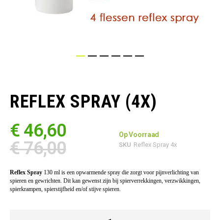
Ga
naar
het
REFLEX SPRAY (4X)
begin
van
de
€ 46,60
afbeeldingen-
Op Voorraad
gallerij
€ 76,00
SKU
Reflex Spray 4x
Reflex Spray
130 ml is een opwarmende spray die zorgt voor pijnverlichting van
spieren en gewrichten. Dit kan gewenst zijn bij spierverrekkingen, verzwikkingen,
spierkrampen, spierstijfheid en/of stijve spieren.