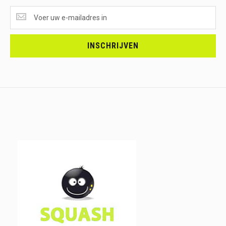
SUPERAANBIEDINGEN
ONTVANGEN?
<br>SCHRIJF
JE
INSCHRIJVEN
IN.....