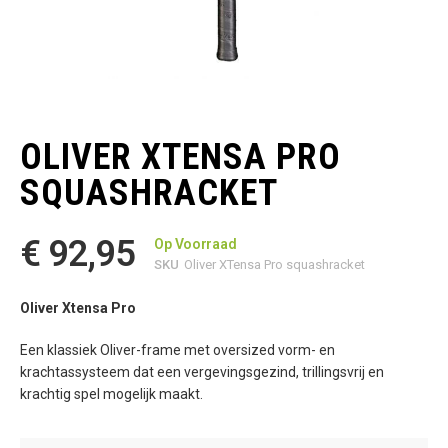
Ga
naar
het
OLIVER XTENSA PRO
begin
van
SQUASHRACKET
de
afbeeldingen-
gallerij
€ 92,95
Op Voorraad
SKU
Oliver XTensa Pro squashracket
Oliver Xtensa Pro
Een klassiek Oliver-frame met oversized vorm- en
krachtassysteem dat een vergevingsgezind, trillingsvrij en
krachtig spel mogelijk maakt.