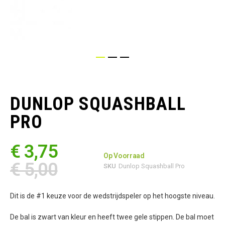
Ga
naar
het
DUNLOP SQUASHBALL
begin
van
PRO
de
afbeeldingen-
gallerij
€ 3,75
Op Voorraad
€ 5,00
SKU
Dunlop Squashball Pro
Dit is de #1 keuze voor de wedstrijdspeler op het hoogste niveau.
De bal is zwart van kleur en heeft twee gele stippen. De bal moet