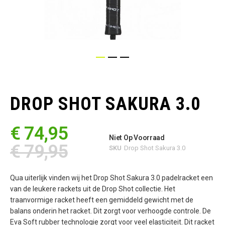
Ga
naar
het
DROP SHOT SAKURA 3.0
begin
van
de
€ 74,95
afbeeldingen-
Niet Op Voorraad
gallerij
€ 79,95
SKU
Drop Shot Sakura 3.0
Qua uiterlijk vinden wij het Drop Shot Sakura 3.0 padelracket een
van de leukere rackets uit de Drop Shot collectie. Het
traanvormige racket heeft een gemiddeld gewicht met de
balans onderin het racket. Dit zorgt voor verhoogde controle. De
Eva Soft rubber technologie zorgt voor veel elasticiteit. Dit racket