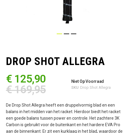
Ga
naar
het
DROP SHOT ALLEGRA
begin
van
de
€ 125,90
afbeeldingen-
Niet Op Voorraad
gallerij
€ 169,95
SKU
Drop Shot Allegra
De Drop Shot Allegra heeft een druppelvormig blad en een
balans in het midden van het racket. Hierdoor biedt het racket
een goede balans tussen power en controle. Het zachtere 3K
Carbon is gebruikt voor de buitenkant en het hardere EVA Pro
aan de binnenkant. Er zit een kurklaag in het blad, waardoor de