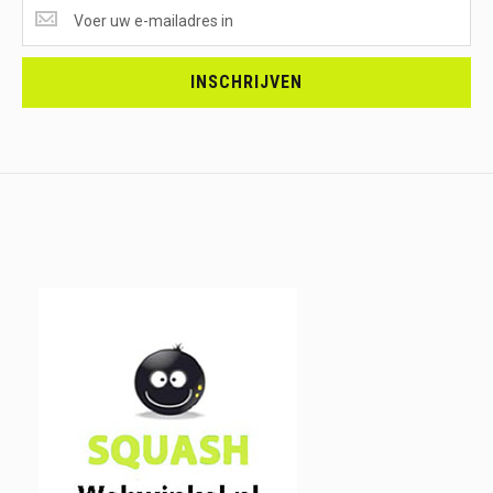
SUPERAANBIEDINGEN
ONTVANGEN?
<br>SCHRIJF
JE
INSCHRIJVEN
IN.....