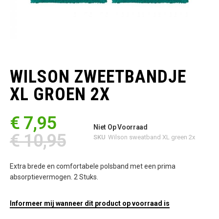
Ga
naar
het
WILSON ZWEETBANDJE
begin
van
XL GROEN 2X
de
afbeeldingen-
gallerij
€ 7,95
Niet Op Voorraad
€ 10,95
SKU
Wilson sweatband XL green 2x
Extra brede en comfortabele polsband met een prima
absorptievermogen. 2 Stuks.
Informeer mij wanneer dit product op voorraad is