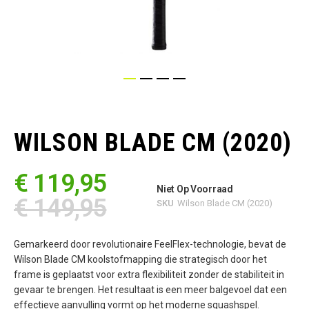
Ga
naar
het
WILSON BLADE CM (2020)
begin
van
de
€ 119,95
afbeeldingen-
Niet Op Voorraad
gallerij
€ 149,95
SKU
Wilson Blade CM (2020)
Gemarkeerd door revolutionaire FeelFlex-technologie, bevat de
Wilson Blade CM koolstofmapping die strategisch door het
frame is geplaatst voor extra flexibiliteit zonder de stabiliteit in
gevaar te brengen. Het resultaat is een meer balgevoel dat een
effectieve aanvulling vormt op het moderne squashspel.