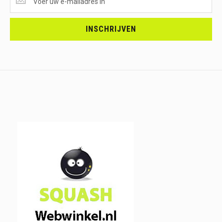
ONTVANGEN?
<br>SCHRIJF
JE
INSCHRIJVEN
IN.....