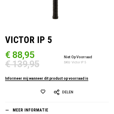
Ga
naar
het
VICTOR IP 5
begin
van
de
€ 88,95
afbeeldingen-
Niet Op Voorraad
gallerij
€ 139,95
SKU
Victor IP 5
Informeer mij wanneer dit product op voorraad is
DELEN
MEER INFORMATIE