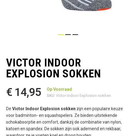
Ga
naar
het
VICTOR INDOOR
begin
van
EXPLOSION SOKKEN
de
afbeeldingen-
gallerij
€ 14,95
Op Voorraad
SKU
Victor Indoor Explosion sokken
De
Victor Indoor Explosion sokken
zijn een populaire keuze
voor badminton- en squashspelers. Ze bieden uitstekende
schokabsorptie en comfort, dankzij de combinatie van nylon,
katoen en spandex. De sokken zijn ook ademend en rekbaar,
waardoor ze je voeten koel en droog houden.