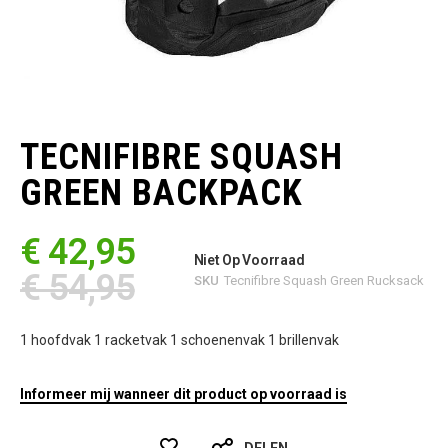
Ga
naar
het
TECNIFIBRE SQUASH
begin
van
GREEN BACKPACK
de
afbeeldingen-
gallerij
€ 42,95
Niet Op Voorraad
€ 54,95
SKU
Tecnifibre Squash Green Rucksack
1 hoofdvak 1 racketvak 1 schoenenvak 1 brillenvak
Informeer mij wanneer dit product op voorraad is
DELEN