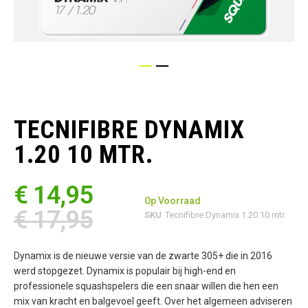
Ga
naar
het
TECNIFIBRE DYNAMIX
begin
van
1.20 10 MTR.
de
afbeeldingen-
gallerij
€ 14,95
Op Voorraad
€ 17,95
SKU
Tecnifibre Dynamix 1.20 10 mtr
Dynamix is de nieuwe versie van de zwarte 305+ die in 2016
werd stopgezet. Dynamix is populair bij high-end en
professionele squashspelers die een snaar willen die hen een
mix van kracht en balgevoel geeft. Over het algemeen adviseren