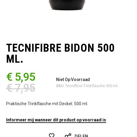
Ga
naar
het
TECNIFIBRE BIDON 500
begin
van
ML.
de
afbeeldingen-
gallerij
€ 5,95
Niet Op Voorraad
€ 7,95
SKU
Tecnifibre Trinkflasche 500 ml.
Praktische Trinkflasche mit Deckel. 500 ml.
Informeer mij wanneer dit product op voorraad is
DELEN