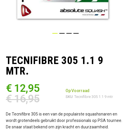
Ga
naar
het
TECNIFIBRE 305 1.1 9
begin
van
MTR.
de
afbeeldingen-
gallerij
€ 12,95
Op Voorraad
€ 16,95
SKU
Tecnifibre 305 1.1 9 mtr
De Tecnifibre 305 is een van de populairste squashsnaren en
wordt grotendeels gebruikt door professionals op PSA tournee.
De snaar staat bekend om zijn kracht en duurzaamheid.