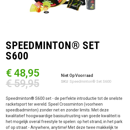
Ga
naar
het
SPEEDMINTON® SET
begin
van
S600
de
afbeeldingen-
gallerij
€ 48,95
Niet Op Voorraad
€ 59,95
SKU
Speedminton® Set S600
Speedminton® S600 set - de perfekte introductie tot de snelste
racketsport ter wereld. Speel Crossminton (voorheen
speedbadminton) zonder net en zonder limits. Met deze
kwalitatief hoogwaardige basisuitrusting van goede kwaliteit is
het mogelijk overal freestyle te spelen: op het strand, in het park
of op straat - Anywhere, anytime! Met deze twee makkelijk te