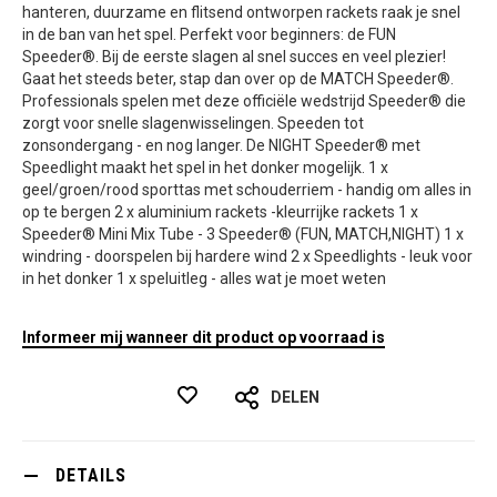
hanteren, duurzame en flitsend ontworpen rackets raak je snel
in de ban van het spel. Perfekt voor beginners: de FUN
Speeder®. Bij de eerste slagen al snel succes en veel plezier!
Gaat het steeds beter, stap dan over op de MATCH Speeder®.
Professionals spelen met deze officiële wedstrijd Speeder® die
zorgt voor snelle slagenwisselingen. Speeden tot
zonsondergang - en nog langer. De NIGHT Speeder® met
Speedlight maakt het spel in het donker mogelijk. 1 x
geel/groen/rood sporttas met schouderriem - handig om alles in
op te bergen 2 x aluminium rackets -kleurrijke rackets 1 x
Speeder® Mini Mix Tube - 3 Speeder® (FUN, MATCH,NIGHT) 1 x
windring - doorspelen bij hardere wind 2 x Speedlights - leuk voor
in het donker 1 x speluitleg - alles wat je moet weten
Informeer mij wanneer dit product op voorraad is
DELEN
DETAILS