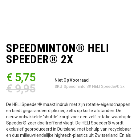
Ga
naar
het
SPEEDMINTON® HELI
begin
van
SPEEDER® 2X
de
afbeeldingen-
gallerij
€ 5,75
Niet Op Voorraad
€ 9,95
SKU
Speedminton® HELI Speeder® 2x
De HELI Speeder® maakt indruk met zijn rotatie-eigenschappen
en biedt gegarandeerd plezier, zelfs op korte afstanden. De
nieuw ontwikkelde 'shuttle' zorgt voor een zelf-rotatie waarbij de
Speeder® zeer doeltreffend vliegt. De HELI Speeder® wordt
exclusief geproduceerd in Duitsland, met behulp van recyclebaar
en dus milieuvriendelijke hightech-plastics uit Zwitserland. En als