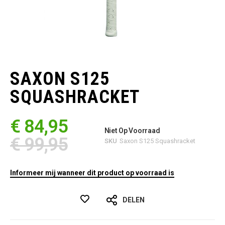
Ga
naar
het
SAXON S125
begin
van
SQUASHRACKET
de
afbeeldingen-
gallerij
€ 84,95
Niet Op Voorraad
€ 99,95
SKU
Saxon S125 Squashracket
Informeer mij wanneer dit product op voorraad is
DELEN