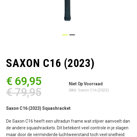
Ga
naar
het
SAXON C16 (2023)
begin
van
de
€ 69,95
afbeeldingen-
Niet Op Voorraad
gallerij
€ 79,95
SKU
Saxon C16 (2023)
Saxon C16 (2023) Squashracket
De Saxon C16 heeft een ultradun frame wat stijver aanvoelt dan
de andere squashrackets. Dit betekent veel controle in je slagen
maar door de verminderde luchtweerstand toch veel snelheid.