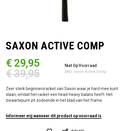
Ga
naar
het
SAXON ACTIVE COMP
begin
van
de
€ 29,95
afbeeldingen-
Niet Op Voorraad
gallerij
€ 39,95
SKU
Saxon Active Comp
Zeer sterk beginnersracket van Saxon waar je hard mee kunt
slaan, omdat het racket een head-heavy balans heeft. Het
zwaartepunt zit zodoende in het blad van het frame.
Informeer mij wanneer dit product op voorraad is