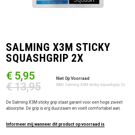
Ga
naar
het
SALMING X3M STICKY
begin
van
SQUASHGRIP 2X
de
afbeeldingen-
gallerij
€ 5,95
Niet Op Voorraad
€ 13,95
SKU
Salming X3M sticky squashgrip 2x
De Salming X3M sticky grip staat garant voor een hoge zweet
absorptie. De grip is erg duurzaam en voelt comfortabel aan.
Informeer mij wanneer dit product op voorraad is