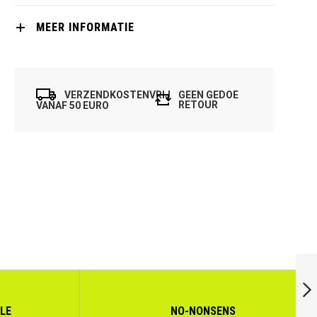
MEER INFORMATIE
VERZENDKOSTENVRIJ
GEEN GEDOE
RETOUR
VANAF 50 EURO
SALMING PRO
TOUR BACKPACK
ZWART (18 L)
LLE
NO-NONSENS