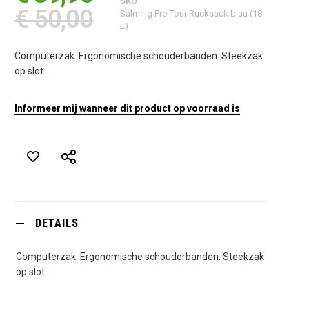
SKU
€ 50,00
Salming Pro Tour Rucksack blau (18
L)
Computerzak. Ergonomische schouderbanden. Steekzak
op slot.
Informeer mij wanneer dit product op voorraad is
DETAILS
Computerzak. Ergonomische schouderbanden. Steekzak
op slot.