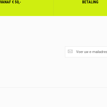
VANAF € 50,-
BETALING
SUPERAANBIEDINGEN
ONTVANGEN?
<br>SCHRIJF
JE
IN.....