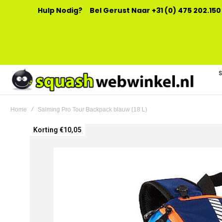
Hulp Nodig?
Bel Gerust Naar +31 (0) 475 202.150
Home
Salming Pro Tour Backpack blauw (18 L)
Ga
Korting €10,05
naar
het
einde
van
de
afbeeldingen-
gallerij