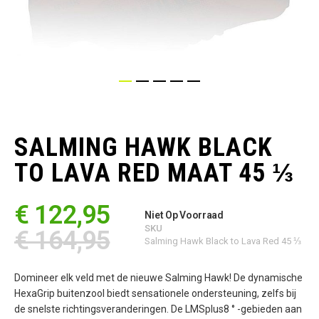
Ga
naar
het
SALMING HAWK BLACK
begin
van
TO LAVA RED MAAT 45 ⅓
de
afbeeldingen-
gallerij
€ 122,95
Niet Op Voorraad
SKU
€ 164,95
Salming Hawk Black to Lava Red 45 ⅓
Domineer elk veld met de nieuwe Salming Hawk! De dynamische
HexaGrip buitenzool biedt sensationele ondersteuning, zelfs bij
de snelste richtingsveranderingen. De LMSplus8 ° -gebieden aan