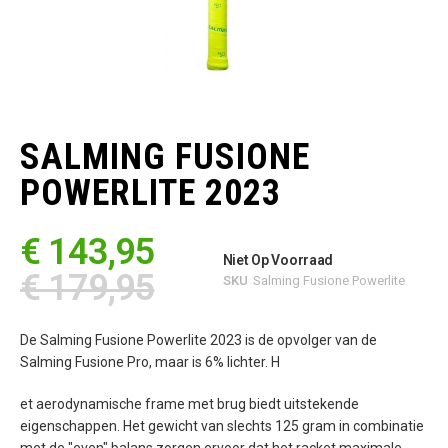
Ga
naar
het
SALMING FUSIONE
begin
van
POWERLITE 2023
de
afbeeldingen-
gallerij
€ 143,95
Niet Op Voorraad
€ 179,95
SKU
Salming Fusione Powerlite
De Salming Fusione Powerlite 2023 is de opvolger van de
Salming Fusione Pro, maar is 6% lichter. H
et aerodynamische frame met brug biedt uitstekende
eigenschappen. Het gewicht van slechts 125 gram in combinatie