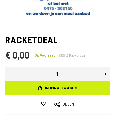
Ga
naar
het
RACKETDEAL
begin
van
de
€ 0,00
afbeeldingen-
Op Voorraad
SKU
2 Racketdeal
gallerij
IN WINKELWAGEN
DELEN