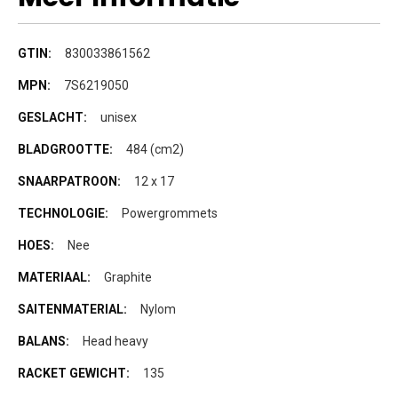
Meer
830033861562
informatie
7S6219050
unisex
484 (cm2)
12 x 17
Powergrommets
Nee
Graphite
Nylom
Head heavy
135