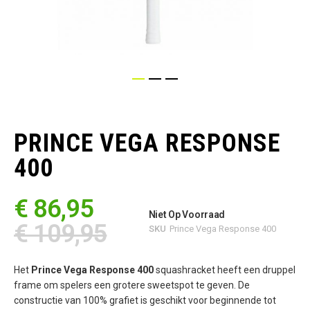
Ga
naar
het
PRINCE VEGA RESPONSE
begin
van
400
de
afbeeldingen-
gallerij
€ 86,95
Niet Op Voorraad
€ 109,95
SKU
Prince Vega Response 400
Het
Prince Vega Response 400
squashracket heeft een druppel
frame om spelers een grotere sweetspot te geven. De
constructie van 100% grafiet is geschikt voor beginnende tot