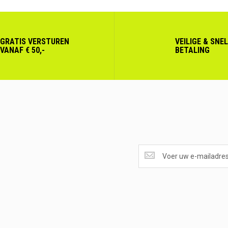
GRATIS VERSTUREN
VEILIGE & SNE
VANAF € 50,-
BETALING
SUPERAANBIEDINGEN
ONTVANGEN?
<br>SCHRIJF
JE
IN.....