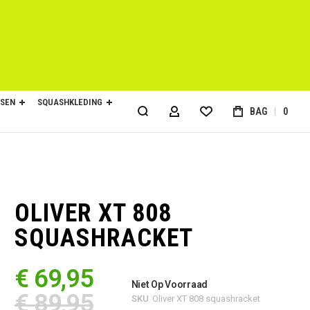
SEN
SQUASHKLEDING
BAG
0
ACCOUNT
OLIVER XT 808
SQUASHRACKET
€ 69,95
Niet Op Voorraad
€ 89,95
SKU
Oliver XT 808 squashracket