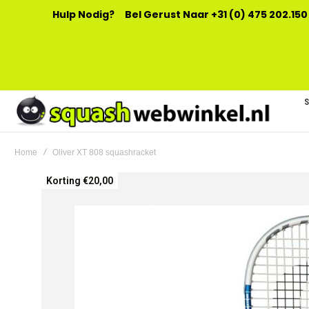
Hulp Nodig?
Bel Gerust Naar +31 (0) 475 202.150
Home
Oliver XT 808 squashracket
Ga
Korting €20,00
naar
het
einde
van
de
afbeeldingen-
gallerij