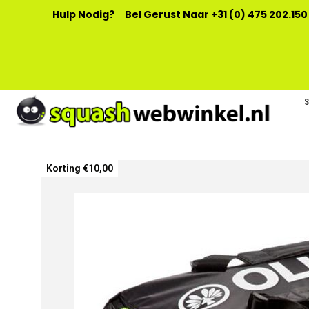
Hulp Nodig?
Bel Gerust Naar +31 (0) 475 202.150
Ga
Korting €10,00
naar
het
einde
van
de
afbeeldingen-
gallerij