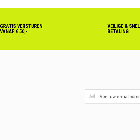
GRATIS VERSTUREN
VEILIGE & SNE
VANAF € 50,-
BETALING
SUPERAANBIEDINGEN
ONTVANGEN?
<br>SCHRIJF
JE
IN.....