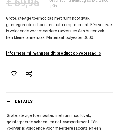
€ 69,95
Oliver Tournamentbag schwarz-neon
grün
Grote, stevige toernooitas met ruim hoofdvak,
geïntegreerde schoen- en nat-compartiment. Eén voorvak
is voldoende voor meerdere rackets en één buitenzak.
Een kleine binnenzak. Materiaal: polyester D600.
Informeer mij wanneer dit product op voorraad is
DETAILS
Grote, stevige toernooitas met ruim hoofdvak,
geïntegreerde schoen- en nat-compartiment. Eén
voorvak is voldoende voor meerdere rackets en één