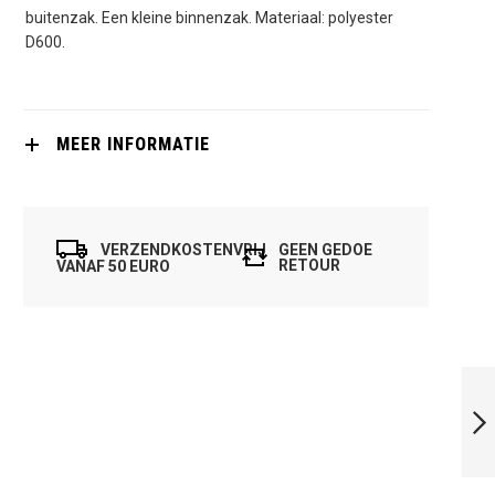
buitenzak. Een kleine binnenzak. Materiaal: polyester
D600.
MEER INFORMATIE
VERZENDKOSTENVRIJ
GEEN GEDOE
RETOUR
VANAF 50 EURO
OLIVER
RACKETCASE TS
ZWART-BLAUW
VOLGENDE