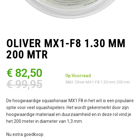
Ga
naar
het
OLIVER MX1-F8 1.30 MM
begin
van
200 MTR
de
afbeeldingen-
gallerij
€ 82,50
Op Voorraad
€ 99,95
SKU
Oliver MX1-F8 1.30 mm 200 mtr
De hoogwaardige squashsnaar MX1 F8 in het wit is een populaire
optie voor veel squashspelers. Het wordt gekenmerkt door zijn
hoogwaardige materiaal en duurzaamheid en in deze rol vind je
het 200 meter in diameter van 1,3 mm.
Nu extra goedkoop