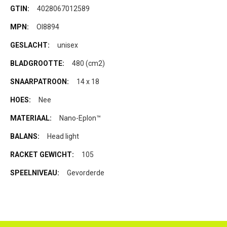
Meer
4028067012589
informatie
Ol8894
unisex
480 (cm2)
14 x 18
Nee
Nano-Eplon™
Head light
105
Gevorderde