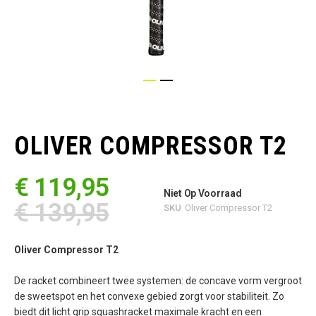
Ga
naar
het
OLIVER COMPRESSOR T2
begin
van
de
€ 119,95
afbeeldingen-
Niet Op Voorraad
gallerij
€ 139,95
SKU
Oliver Compressor T2
Oliver Compressor T2
De racket combineert twee systemen: de concave vorm vergroot
de sweetspot en het convexe gebied zorgt voor stabiliteit. Zo
biedt dit licht grip squashracket maximale kracht en een