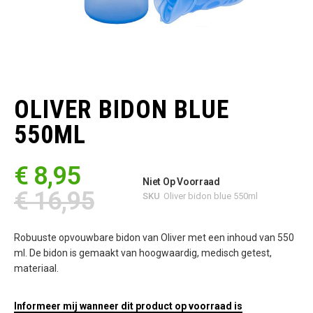
Ga
naar
het
OLIVER BIDON BLUE
begin
van
550ML
de
afbeeldingen-
gallerij
€ 8,95
Niet Op Voorraad
€ 16,95
SKU
Oliver bidon blue 550ml
Robuuste opvouwbare bidon van Oliver met een inhoud van 550
ml. De bidon is gemaakt van hoogwaardig, medisch getest,
materiaal.
Informeer mij wanneer dit product op voorraad is