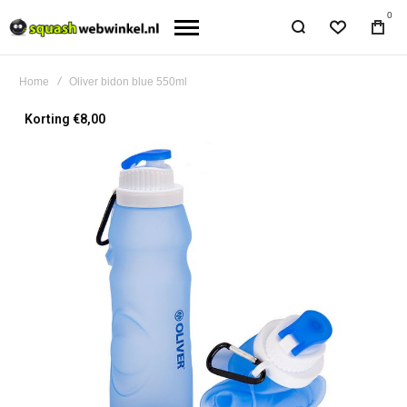
0
Home
Oliver bidon blue 550ml
Ga
Korting €8,00
naar
het
einde
van
de
afbeeldingen-
gallerij