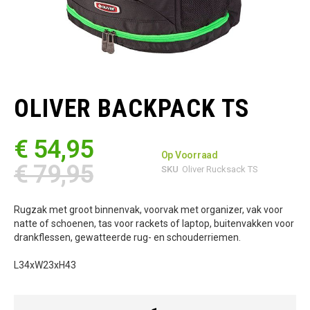
Ga
naar
het
OLIVER BACKPACK TS
begin
van
de
€ 54,95
afbeeldingen-
Op Voorraad
gallerij
€ 79,95
SKU
Oliver Rucksack TS
Rugzak met groot binnenvak, voorvak met organizer, vak voor
natte of schoenen, tas voor rackets of laptop, buitenvakken voor
drankflessen, gewatteerde rug- en schouderriemen.
L34xW23xH43