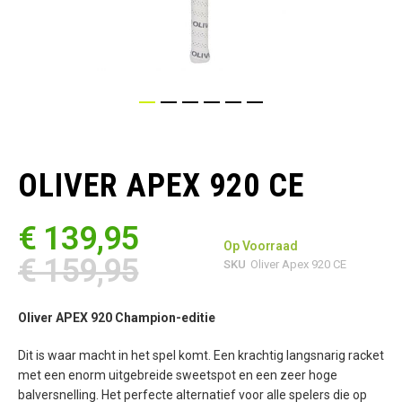
Ga
naar
het
OLIVER APEX 920 CE
begin
van
de
€ 139,95
afbeeldingen-
Op Voorraad
gallerij
€ 159,95
SKU
Oliver Apex 920 CE
Oliver APEX 920 Champion-editie
Dit is waar macht in het spel komt. Een krachtig langsnarig racket
met een enorm uitgebreide sweetspot en een zeer hoge
balversnelling. Het perfecte alternatief voor alle spelers die op