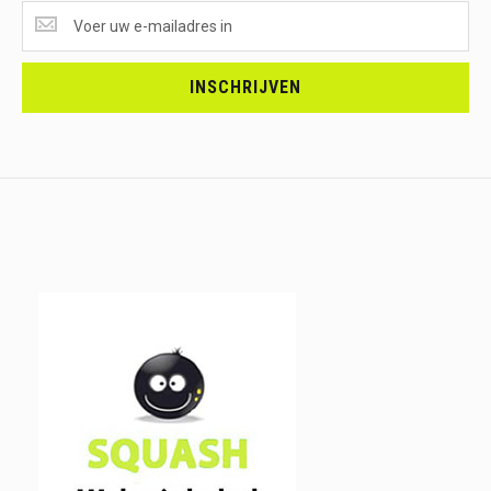
SUPERAANBIEDINGEN
ONTVANGEN?
<br>SCHRIJF
JE
INSCHRIJVEN
IN.....