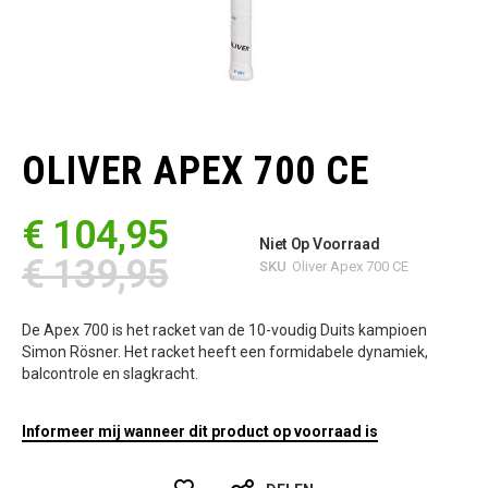
Ga
naar
het
OLIVER APEX 700 CE
begin
van
de
€ 104,95
afbeeldingen-
Niet Op Voorraad
gallerij
€ 139,95
SKU
Oliver Apex 700 CE
De Apex 700 is het racket van de 10-voudig Duits kampioen
Simon Rösner. Het racket heeft een formidabele dynamiek,
balcontrole en slagkracht.
Informeer mij wanneer dit product op voorraad is