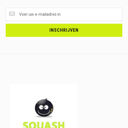
SUPERAANBIEDINGEN
ONTVANGEN?
<br>SCHRIJF
JE
INSCHRIJVEN
IN.....