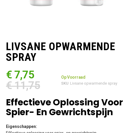
Ga
naar
het
LIVSANE OPWARMENDE
begin
van
SPRAY
de
afbeeldingen-
gallerij
€ 7,75
Op Voorraad
€ 11,75
SKU
Livsane opwarmende spray
Effectieve Oplossing Voor
Spier- En Gewrichtspijn
Eigenschappen: