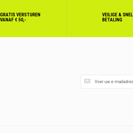
GRATIS VERSTUREN
VEILIGE & SNE
VANAF € 50,-
BETALING
SUPERAANBIEDINGEN
ONTVANGEN?
<br>SCHRIJF
JE
IN.....