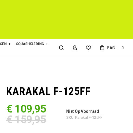
SEN
SQUASHKLEDING
BAG
0
ACCOUNT
KARAKAL F-125FF
€ 109,95
Niet Op Voorraad
€ 159,95
SKU
Karakal F-125FF