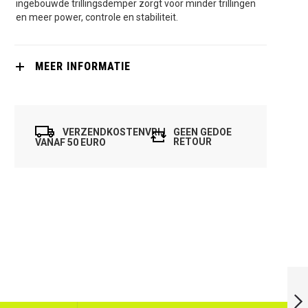
ingebouwde trillingsdemper zorgt voor minder trillingen
en meer power, controle en stabiliteit.
MEER INFORMATIE
VERZENDKOSTENVRIJ
GEEN GEDOE
RETOUR
VANAF 50 EURO
KARAKAL CORE
110 FF