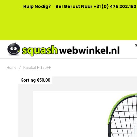
Hulp Nodig?
Bel Gerust Naar +31 (0) 475 202.150
Home
Karakal F-125FF
Ga
Korting €50,00
naar
het
einde
van
de
afbeeldingen-
gallerij