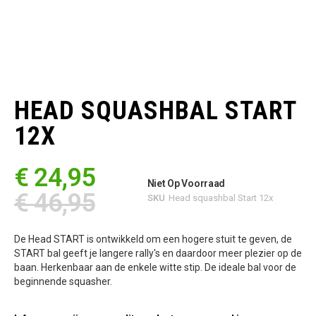
Ga
naar
het
HEAD SQUASHBAL START
begin
van
12X
de
afbeeldingen-
gallerij
€ 24,95
Niet Op Voorraad
€ 46,95
SKU
Head squashbal Start 12x
De Head START is ontwikkeld om een hogere stuit te geven, de
START bal geeft je langere rally's en daardoor meer plezier op de
baan. Herkenbaar aan de enkele witte stip. De ideale bal voor de
beginnende squasher.