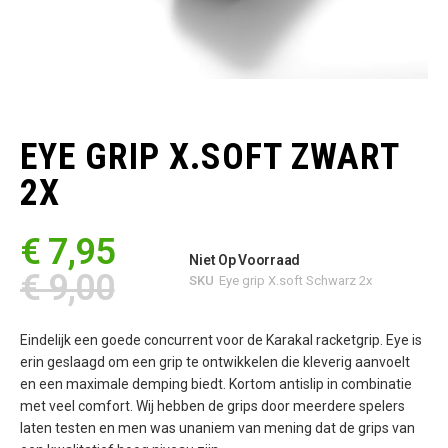
Ga
naar
het
EYE GRIP X.SOFT ZWART
begin
van
2X
de
afbeeldingen-
gallerij
€ 7,95
Niet Op Voorraad
€ 9,00
SKU
Eye grip X.soft Schwarz 2x
Eindelijk een goede concurrent voor de Karakal racketgrip. Eye is
erin geslaagd om een grip te ontwikkelen die kleverig aanvoelt
en een maximale demping biedt. Kortom antislip in combinatie
met veel comfort. Wij hebben de grips door meerdere spelers
laten testen en men was unaniem van mening dat de grips van