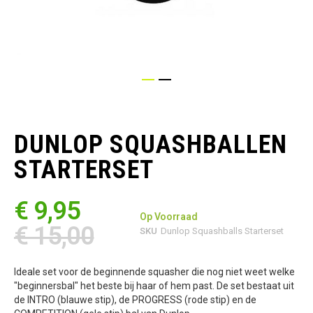
Ga
naar
het
DUNLOP SQUASHBALLEN
begin
van
STARTERSET
de
afbeeldingen-
gallerij
€ 9,95
Op Voorraad
€ 15,00
SKU
Dunlop Squashballs Starterset
Ideale set voor de beginnende squasher die nog niet weet welke
"beginnersbal" het beste bij haar of hem past. De set bestaat uit
de INTRO (blauwe stip), de PROGRESS (rode stip) en de