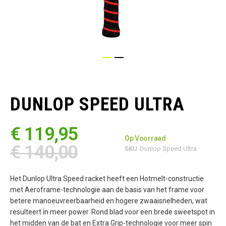
Ga
naar
het
DUNLOP SPEED ULTRA
begin
van
de
€ 119,95
afbeeldingen-
Op Voorraad
gallerij
€ 140,00
SKU
Dunlop Speed Ultra
Het Dunlop Ultra Speed racket heeft een Hotmelt-constructie
met Aeroframe-technologie aan de basis van het frame voor
betere manoeuvreerbaarheid en hogere zwaaisnelheden, wat
resulteert in meer power. Rond blad voor een brede sweetspot in
het midden van de bat en Extra Grip-technologie voor meer spin