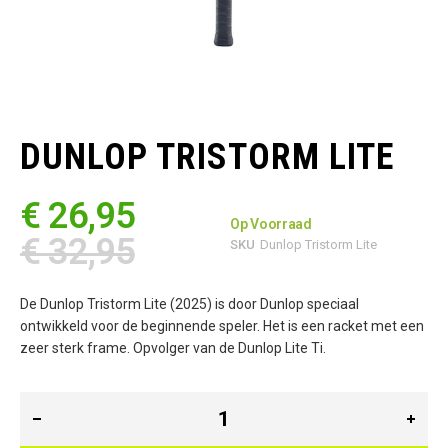
Ga
naar
het
DUNLOP TRISTORM LITE
begin
van
de
€ 26,95
afbeeldingen-
Op Voorraad
gallerij
€ 32,95
SKU
Dunlop Tristorm Lite
De Dunlop Tristorm Lite (2025) is door Dunlop speciaal
ontwikkeld voor de beginnende speler. Het is een racket met een
zeer sterk frame. Opvolger van de Dunlop Lite Ti.