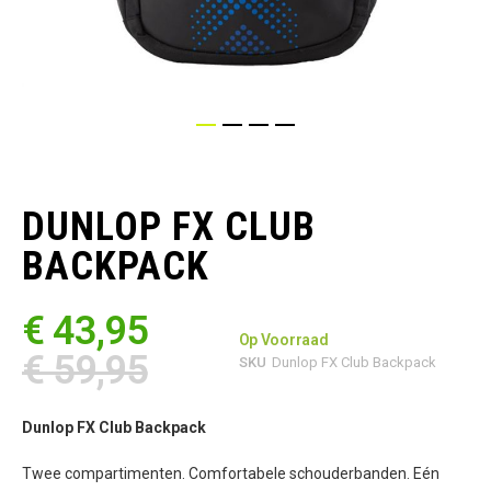
Ga
naar
het
DUNLOP FX CLUB
begin
van
BACKPACK
de
afbeeldingen-
gallerij
€ 43,95
Op Voorraad
€ 59,95
SKU
Dunlop FX Club Backpack
Dunlop FX Club Backpack
Twee compartimenten. Comfortabele schouderbanden. Eén